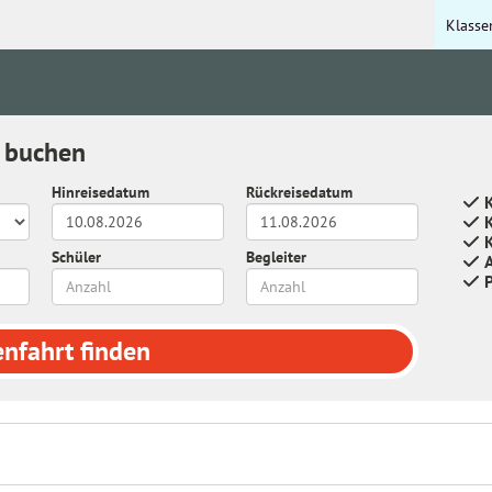
Klasse
l buchen
Hinreisedatum
Rückreisedatum
K
Schüler
Begleiter
enfahrt
finden